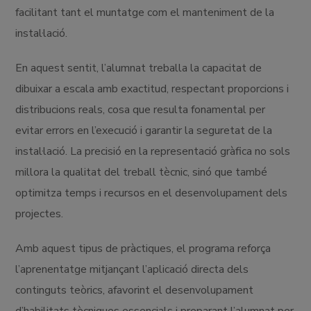
facilitant tant el muntatge com el manteniment de la
instal·lació.
En aquest sentit, l’alumnat treballa la capacitat de
dibuixar a escala amb exactitud, respectant proporcions i
distribucions reals, cosa que resulta fonamental per
evitar errors en l’execució i garantir la seguretat de la
instal·lació. La precisió en la representació gràfica no sols
millora la qualitat del treball tècnic, sinó que també
optimitza temps i recursos en el desenvolupament dels
projectes.
Amb aquest tipus de pràctiques, el programa reforça
l’aprenentatge mitjançant l’aplicació directa dels
continguts teòrics, afavorint el desenvolupament
d’habilitats tècniques essencials i preparant l’alumnat per