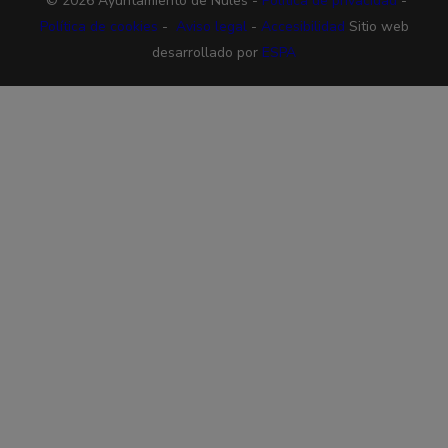
© 2026 Ayuntamiento de Nules -
Política de privacidad
-
Política de cookies
-
Aviso legal
-
Accesibilidad
Sitio web
desarrollado por
ESPA