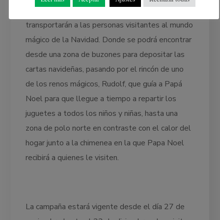
ambientado con varios escenarios temáticos que
transportarán a las personas visitantes al mundo
mágico de la Navidad. Donde se podrá encontrar
desde una zona de buzones para depositar las
cartas navideñas, pasando por el rincón de uno
de los renos mágicos, Rudolf, que guía a Papá
Noel para que llegue a tiempo a repartir los
juguetes a todos los niños y niñas, hasta una
zona de polo norte en contraste con el calor del
hogar junto a la chimenea en la que Papa Noel
recibirá a quienes le visiten.
La campaña estará vigente desde el día 27 de