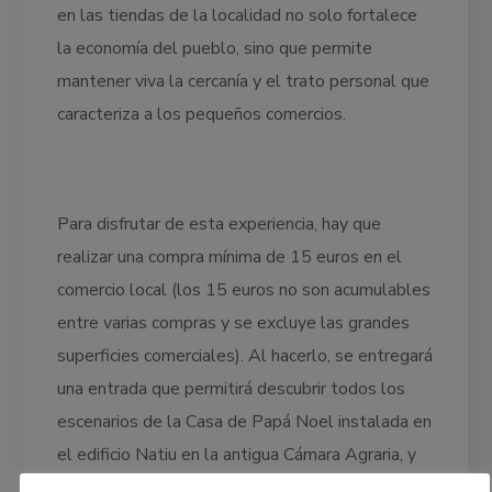
en las tiendas de la localidad no solo fortalece
la economía del pueblo, sino que permite
mantener viva la cercanía y el trato personal que
caracteriza a los pequeños comercios.
Para disfrutar de esta experiencia, hay que
realizar una compra mínima de 15 euros en el
comercio local (los 15 euros no son acumulables
entre varias compras y se excluye las grandes
superficies comerciales). Al hacerlo, se entregará
una entrada que permitirá descubrir todos los
escenarios de la Casa de Papá Noel instalada en
el edificio Natiu en la antigua Cámara Agraria, y
sumergirse en un ambiente lleno de