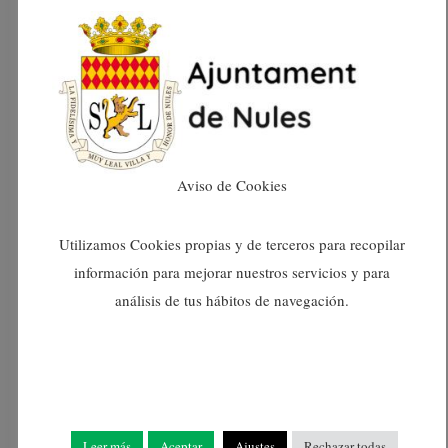
decoraciones y sorpresas navideñas.
Aviso de Cookies
Utilizamos Cookies propias y de terceros para recopilar
información para mejorar nuestros servicios y para
análisis de tus hábitos de navegación.
La Casa de Papá Noel es un espacio decorado y
Leer más
Aceptar
Ajustes
Rechazar todas