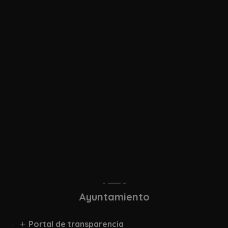
diciembre 2017
noviembre 2017
octubre 2017
septiembre 2017
abril 2017
marzo 2017
Ayuntamiento
Portal de transparencia