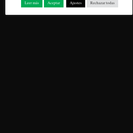
abril 2024
Leer más
Aceptar
Ajustes
Rechazar todas
marzo 2024
febrero 2024
enero 2024
diciembre 2023
noviembre 2023
octubre 2023
septiembre 2023
agosto 2023