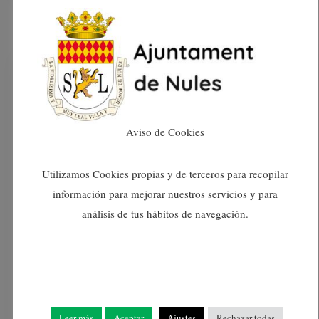
Aviso de Cookies
Utilizamos Cookies propias y de terceros para recopilar
información para mejorar nuestros servicios y para
análisis de tus hábitos de navegación.
Noticias
NULES ALBERGA UNA
NUEVA TROBADA
Leer más
Aceptar
Ajustes
Rechazar todas