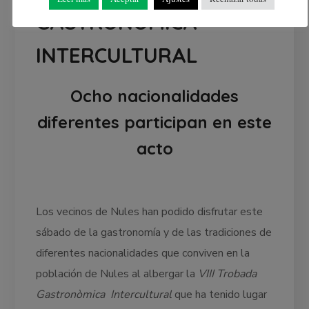
GASTRONÒMICA
INTERCULTURAL
Ocho nacionalidades
diferentes participan en este
acto
Los vecinos de Nules han podido disfrutar este
sábado de la gastronomía y de las tradiciones de
diferentes nacionalidades que conviven en la
población de Nules al albergar la
VIII Trobada
Gastronòmica Intercultural
que ha tenido lugar