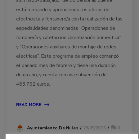
alumnado-trabajador de 20 personas que se
está formando y aprendiendo los oficios de
electricista y fontanero/a con la realización de las
especialidades denominadas “Operaciones de
fontanería y calefacción climatización doméstica”,
y “Operaciones auxiliares de montaje de redes
eléctricas”. Este programa de empleo comenzó
el pasado mes de febrero y tiene una duración
de un año, y cuenta con una subvención de
483.762 euros.
READ MORE
29/09/2025
0
Ayuntamiento De Nules