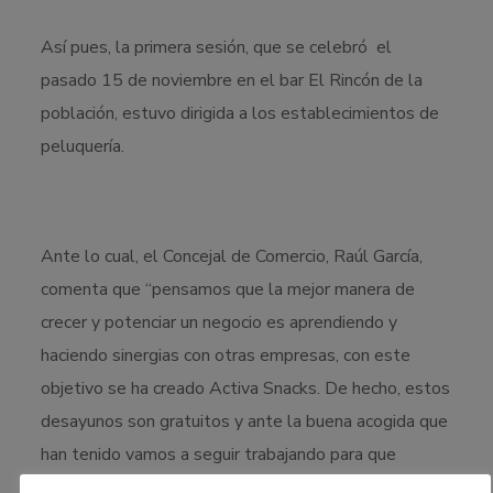
Así pues, la primera sesión, que se celebró el
pasado 15 de noviembre en el bar El Rincón de la
población, estuvo dirigida a los establecimientos de
peluquería.
Ante lo cual, el Concejal de Comercio, Raúl García,
comenta que “pensamos que la mejor manera de
crecer y potenciar un negocio es aprendiendo y
haciendo sinergias con otras empresas, con este
objetivo se ha creado Activa Snacks. De hecho, estos
desayunos son gratuitos y ante la buena acogida que
han tenido vamos a seguir trabajando para que
tengan continuidad en los próximos meses”.