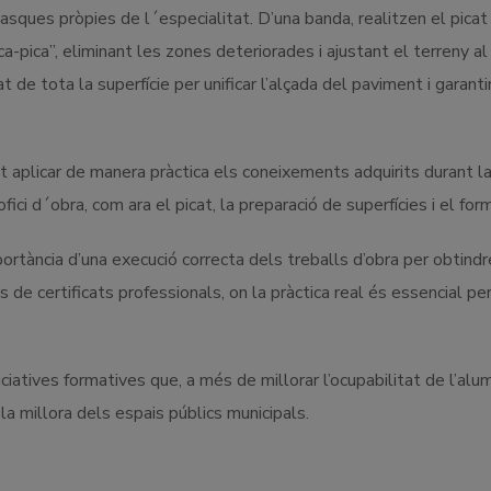
sques pròpies de l´especialitat. D’una banda, realitzen el picat 
a-pica”, eliminant les zones deteriorades i ajustant el terreny al 
de tota la superfície per unificar l’alçada del paviment i garanti
 aplicar de manera pràctica els coneixements adquirits durant l
ici d´obra, com ara el picat, la preparació de superfícies i el for
rtància d’una execució correcta dels treballs d’obra per obtindr
 de certificats professionals, on la pràctica real és essencial pe
iatives formatives que, a més de millorar l’ocupabilitat de l’alu
a millora dels espais públics municipals.