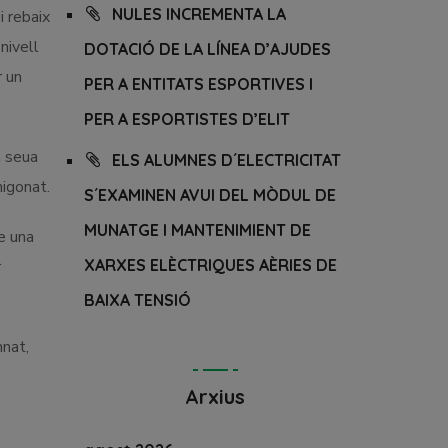
NULES INCREMENTA LA
i rebaix
nivell
DOTACIÓ DE LA LÍNEA D’AJUDES
r un
PER A ENTITATS ESPORTIVES I
PER A ESPORTISTES D’ELIT
a seua
ELS ALUMNES D´ELECTRICITAT
migonat.
S´EXAMINEN AVUI DEL MÒDUL DE
MUNATGE I MANTENIMIENT DE
e una
XARXES ELÈCTRIQUES AÈRIES DE
r
BAIXA TENSIÓ
mnat,
Arxius