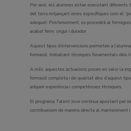
Per això, els alumnes estan executant diferents ta
del terra mitjançant eines específiques com el “pic
adequat. Posteriorment, es procedirà al formigonat 
acabat ferm, segur i durador.
Aquest tipus d’intervencions permeten a l’alumnat
formació, treballant tècniques fonamentals dins l’of
A més, aquestes actuacions posen en valor la impo
formació completa i de qualitat dins d’aquest tipus
adquirir experiència i competències tècniques.
El programa Talent Jove continua apostant per inic
contribueixen de manera directa al manteniment i l