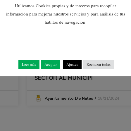
Utilizamos Cookies propias y de terceros para recopilar
información para mejorar nuestros servicios y para análisis de tus
hábitos de navegación.
TAVALEM - VA
EL DOCUMENT “DIAGNÒSTIC I
AVALUACIÓ DEL COMERÇ LOCAL”
Leer más
Aceptar
Ajustes
Rechazar todas
IDENTIFICA LES NECESSITATS DEL
SECTOR AL MUNICIPI
18/11/2024
Ayuntamiento De Nules