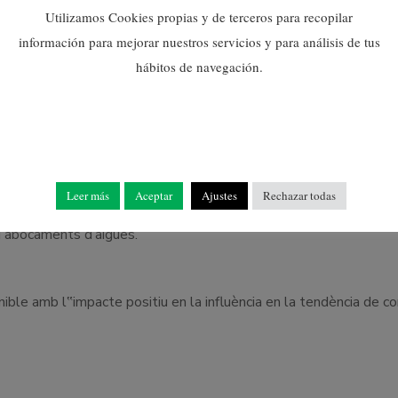
Utilizamos Cookies propias y de terceros para recopilar
información para mejorar nuestros servicios y para análisis de tus
hábitos de navegación.
 destaquen al manual permeten:
us com a aigua o energia, així com identificar els possibles
Leer más
Aceptar
Ajustes
Rechazar todas
 i abocaments d’aigües.
ible amb l‟impacte positiu en la influència en la tendència de c