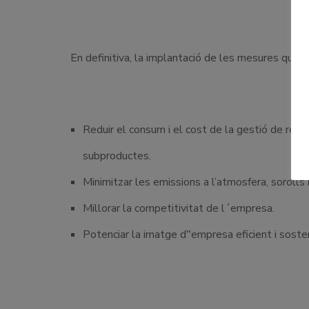
En definitiva, la implantació de les mesures que
Reduir el consum i el cost de la gestió de resid
subproductes.
Minimitzar les emissions a l’atmosfera, sorolls
Millorar la competitivitat de l´empresa.
Potenciar la imatge d‟empresa eficient i sosten