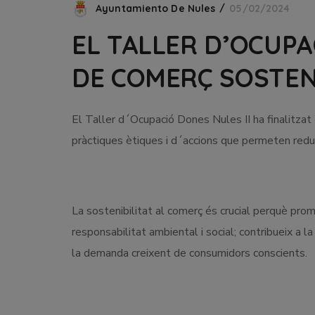
Ayuntamiento De Nules
05/02/2024
EL TALLER D’OCUP
DE COMERÇ SOSTENI
El Taller d´Ocupació Dones Nules II ha finalitzat 
pràctiques ètiques i d´accions que permeten redu
La sostenibilitat al comerç és crucial perquè pr
responsabilitat ambiental i social; contribueix a l
la demanda creixent de consumidors conscients.