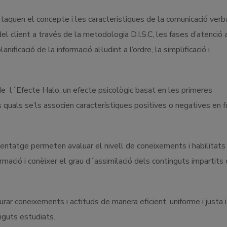
aquen el concepte i les característiques de la comunicació verba
l client a través de la metodologia D.I.S.C, les fases d’atenció a
nificació de la informació al·ludint a l’ordre, la simplificació i
de l´Efecte Halo, un efecte psicològic basat en les primeres
 quals se’ls associen característiques positives o negatives en f
entatge permeten avaluar el nivell de coneixements i habilitats
mació i conèixer el grau d´assimilació dels continguts impartits
ar coneixements i actituds de manera eficient, uniforme i justa i
nguts estudiats.