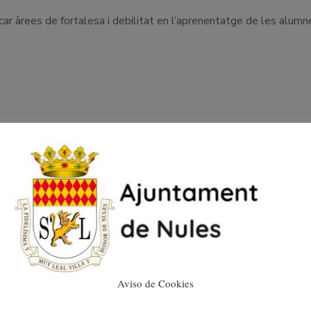
car àrees de fortalesa i debilitat en l’aprenentatge de les alumn
NULES REIVINDICA LA
REGENERACIÓ
INTEGRAL DEL SEU
LITORAL
Aviso de Cookies
08/05/2024