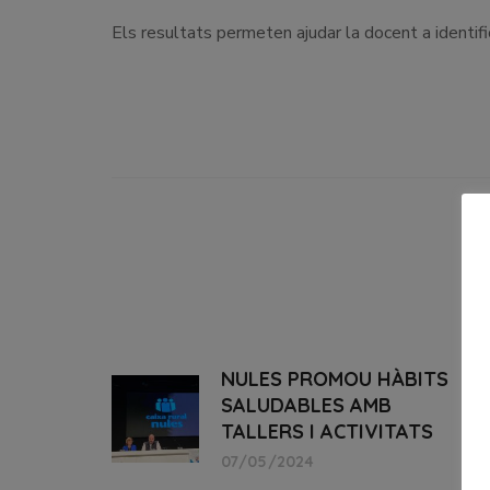
Els resultats permeten ajudar la docent a identifi
NULES PROMOU HÀBITS
SALUDABLES AMB
TALLERS I ACTIVITATS
07/05/2024