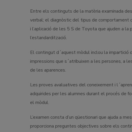
Entre els continguts de la matèria examinada dest
verbal; el diagnòstic del tipus de comportament de
i l’aplicació de les 5 S de Toyota que ajuden a la pla
l’estandardització.
El contingut d´aquest mòdul inclou la impartició 
impressions que s´atribuixen a les persones, a les
de les aparences.
Les proves avaluatives del coneixement i l´apren
adquirides per les alumnes durant el procés de for
el mòdul.
L’examen consta d’un qüestionari que ajuda a mesur
proporciona preguntes objectives sobre els conti