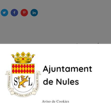
EL TALLER D´OCUPACIÓ
DONES NULES II HA
FINALITZAT EL MANUAL
DEL COMERÇ SEGUR
12/02/2024
Aviso de Cookies