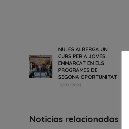
NULES ALBERGA UN
CURS PER A JOVES
EMMARCAT EN ELS
PROGRAMES DE
SEGONA OPORTUNITAT
12/02/2024
Noticias relacionadas