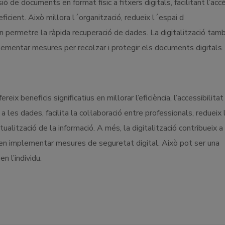
 de documents en format físic a fitxers digitals, facilitant l’accé
icient. Això millora l´organització, redueix l´espai d
n permetre la ràpida recuperació de dades. La digitalització tam
plementar mesures per recolzar i protegir els documents digitals.
eix beneficis significatius en millorar l’eficiència, l’accessibilitat 
 les dades, facilita la col·laboració entre professionals, redueix 
alització de la informació. A més, la digitalització contribueix a 
s, en implementar mesures de seguretat digital. Això pot ser una
n l’individu.