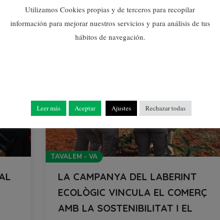
Utilizamos Cookies propias y de terceros para recopilar
información para mejorar nuestros servicios y para análisis de tus
hábitos de navegación.
Leer más
Aceptar
Ajustes
Rechazar todas
TAVALEM - VA
AL
LA CAMPANYA DEL LABERINT
ECOLÒGIC VINCULA EL COMERÇ
AMB LA SOSTENIBILITAT I EL