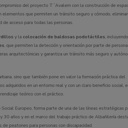
compromiso del proyecto T´Avalem con la construcción de espac
on elementos que permiten un tránsito seguro y cómodo, elimina
ad de acceso para todas las personas.
rdillos
y la
colocación de baldosas podotáctiles
, incluyend
es
, que permiten la detección y orientación por parte de person
rreras arquitectónicas y garantiza un tránsito más seguro y autó
urbana, sino que también pone en valor la formación práctica del
s adquiridos en un entorno real y con un claro beneficio social, 
endizaje teórico con el práctico.
Social Europeo, forma parte de una de las líneas estratégicas p
y 30 años y en el marco del trabajo práctico de Albañilería dest
s de peatones para personas con discapacidad.