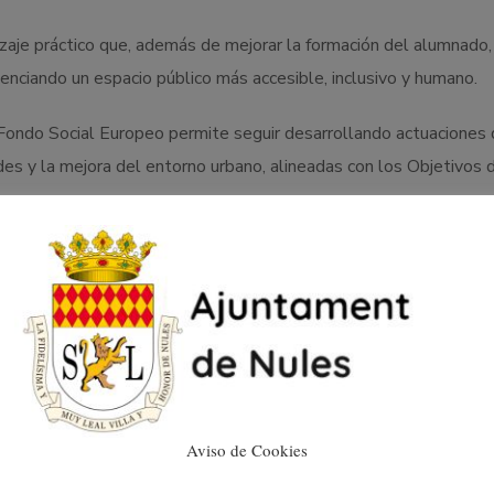
zaje práctico que, además de mejorar la formación del alumnado,
enciando un espacio público más accesible, inclusivo y humano.
l Fondo Social Europeo permite seguir desarrollando actuaciones
des y la mejora del entorno urbano, alineadas con los Objetivos 
Aviso de Cookies