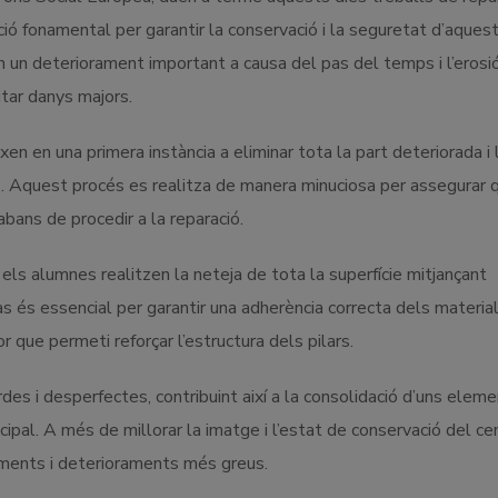
ació fonamental per garantir la conservació i la seguretat d’aques
n un deteriorament important a causa del pas del temps i l’erosi
itar danys majors.
 en una primera instància a eliminar tota la part deteriorada i 
rs. Aquest procés es realitza de manera minuciosa per assegurar 
bans de procedir a la reparació.
ls alumnes realitzen la neteja de tota la superfície mitjançant
 és essencial per garantir una adherència correcta dels materia
r que permeti reforçar l’estructura dels pilars.
es i desperfectes, contribuint així a la consolidació d’uns elem
ipal. A més de millorar la imatge i l’estat de conservació del cem
iments i deterioraments més greus.