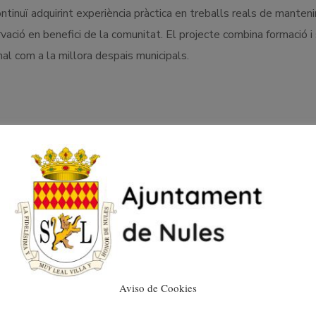
tinuï adquirint experiència pràctica en treballs reals de manten
rvació en benefici de la comunitat. El projecte combina formació i
nal com a la millora despais municipals.
Aviso de Cookies
NULES POTENCIA LES