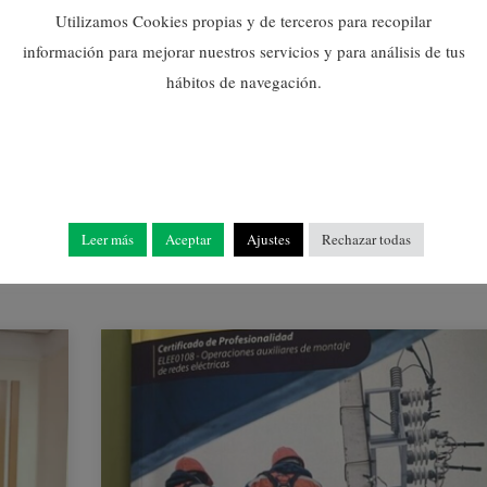
Utilizamos Cookies propias y de terceros para recopilar
HABILITATS SOCIALS
ENTRE LES PERSONES
información para mejorar nuestros servicios y para análisis de tus
USUÀRIES DEL
hábitos de navegación.
PROGRAMA SUPERA´T
18/05/2026
Leer más
Aceptar
Ajustes
Rechazar todas