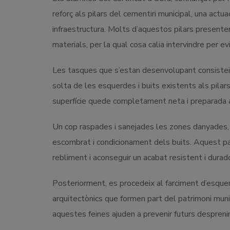
reforç als pilars del cementiri municipal, una actu
infraestructura. Molts d’aquestos pilars presente
materials, per la qual cosa calia intervindre per ev
Les tasques que s’estan desenvolupant consisteixen
solta de les esquerdes i buits existents als pila
superfície quede completament neta i preparada a
Un cop raspades i sanejades les zones danyades, e
escombrat i condicionament dels buits. Aquest pas
rebliment i aconseguir un acabat resistent i durado
Posteriorment, es procedeix al farciment d’esquerd
arquitectònics que formen part del patrimoni munic
aquestes feines ajuden a prevenir futurs despren