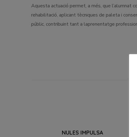
Aquesta actuació permet, a més, que l’alumnat con
rehabilitació, aplicant tècniques de paleta i conse
públic, contribuint tant a laprenentatge professio
NULES IMPULSA