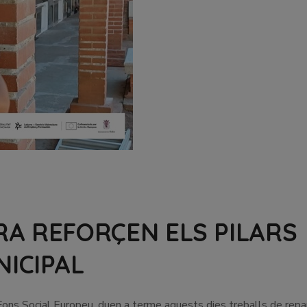
RA REFORÇEN ELS PILARS
NICIPAL
 Fons Social Europeu, duen a terme aquests dies treballs de repar