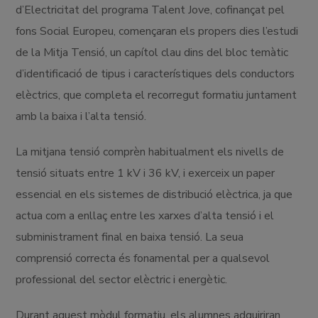
d’Electricitat del programa Talent Jove, cofinançat pel
fons Social Europeu, començaran els propers dies l’estudi
de la Mitja Tensió, un capítol clau dins del bloc temàtic
d’identificació de tipus i característiques dels conductors
elèctrics, que completa el recorregut formatiu juntament
amb la baixa i l’alta tensió.
La mitjana tensió comprèn habitualment els nivells de
tensió situats entre 1 kV i 36 kV, i exerceix un paper
essencial en els sistemes de distribució elèctrica, ja que
actua com a enllaç entre les xarxes d’alta tensió i el
subministrament final en baixa tensió. La seua
comprensió correcta és fonamental per a qualsevol
professional del sector elèctric i energètic.
Durant aquest mòdul formatiu, els alumnes adquiriran