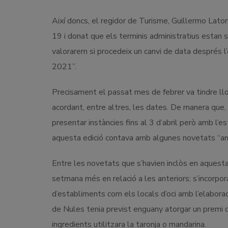
Així doncs, el regidor de Turisme, Guillermo Latorr
19 i donat que els terminis administratius esta
valorarem si procedeix un canvi de data després l
2021”.
Precisament el passat mes de febrer va tindre llo
acordant, entre altres, les dates. De manera que, 
presentar instàncies fins al 3 d’abril però amb l’
aquesta edició contava amb algunes novetats “am
Entre les novetats que s’havien inclòs en aquesta
setmana més en relació a les anteriors; s’incorpor
d’establiments com els locals d’oci amb l’elabora
de Nules tenia previst enguany atorgar un premi d
ingredients utilitzara la taronja o mandarina.