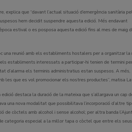
e, explica que “davant l’actual situació d’emergència sanitària pe
n suspesos hem decidit suspendre aquesta edició. Més endavant
’època estival o es posposa aquesta edició fins al mes de maig d
c una reunió amb els establiments hostalers per a organitzar la 
els establiments interessats a participar-hi tenien de termini pe
estat d’alarma els terminis administratius estan suspesos. A més,
b les que es vol promocionar els nostres productes”, matisa Lat
 edició destaca la duració de la mateixa que s’allargava un cap d
ava una nova modalitat que possibilitava l’incorporació d’altre ti
ció de còctels amb alcohol i sense alcohol; per altra banda l’Aju
e categoria especial a la millor tapa o còctel que entre els seus