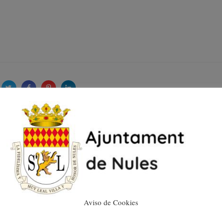
La Unitat de Mediació
Policial de Nules arriba
a acords en més del 85
per cent de les
sol·licituds tramitades
Aviso de Cookies
20/04/2020