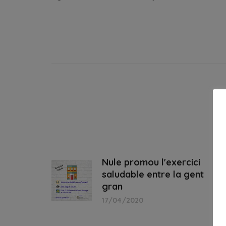
Nule promou l'exercici
saludable entre la gent
gran
17/04/2020