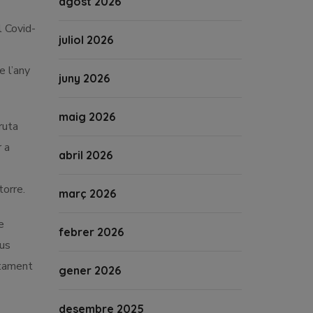
agost 2026
l Covid-
juliol 2026
e l’any
juny 2026
maig 2026
ruta
r a
abril 2026
orre.
març 2026
e
febrer 2026
pus
ntament
gener 2026
desembre 2025