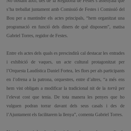
No obstant això, des de la Regidoria de Festes s’assenyala que
s’ha treballat juntament amb Comissió de Festes i Comissió del
Bou per a mantindre els actes principals, “hem organitzat una
programació en funció dels diners de què disposem”, matisa
Gabriel Torres, regidor de Festes.
Entre els actes dels quals es prescindirà cal destacar les entrades
i exhibició de vaques, un acte cultural protagonitzat per
l’Orquesta Laudística Daniel Fortea, les flors per als participants
en l’ofrena a la patrona, orquestres, entre d’altres, “a més ens
hem vist obligats a modificar la tradicional nit de la
torrà
per
l’elevat cost que tenia. De tota manera les penyes que ho
vulguen podran torrar davant dels seus casals i des de
l’Ajuntament els facilitarem la llenya”, comenta Gabriel Torres.