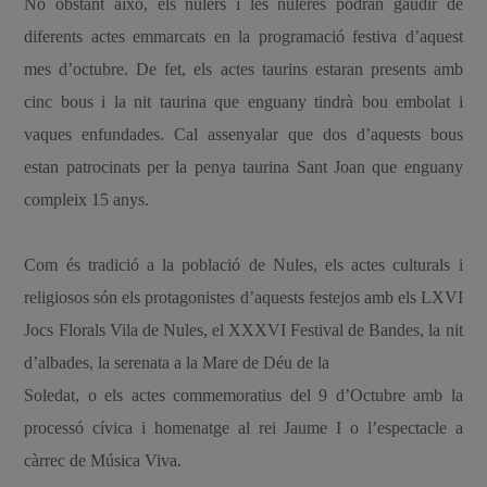
No obstant això, els nulers i les nuleres podran gaudir de
diferents actes emmarcats en la programació festiva d’aquest
mes d’octubre. De fet, els actes taurins estaran presents amb
cinc bous i la nit taurina que enguany tindrà bou embolat i
vaques enfundades. Cal assenyalar que dos d’aquests bous
estan patrocinats per la penya taurina Sant Joan que enguany
compleix 15 anys.
Com és tradició a la població de Nules, els actes culturals i
religiosos són els protagonistes d’aquests festejos amb els LXVI
Jocs Florals Vila de Nules, el XXXVI Festival de Bandes, la nit
d’albades, la serenata a la Mare de Déu de la
Soledat, o els actes commemoratius del 9 d’Octubre amb la
processó cívica i homenatge al rei Jaume I o l’espectacle a
càrrec de Música Viva.