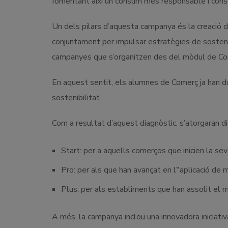
fomentant així un consum més responsable i consc
Un dels pilars d’aquesta campanya és la creació 
conjuntament per impulsar estratègies de sostenib
campanyes que s’organitzen des del mòdul de Co
En aquest sentit, els alumnes de Comerç ja han du
sostenibilitat.
Com a resultat d’aquest diagnòstic, s’atorgaran di
Start: per a aquells comerços que inicien la seva
Pro: per als que han avançat en l‟aplicació de 
Plus: per als establiments que han assolit el 
A més, la campanya inclou una innovadora iniciati