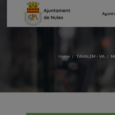
Ayunt
Home
TAVALEM - VA
N