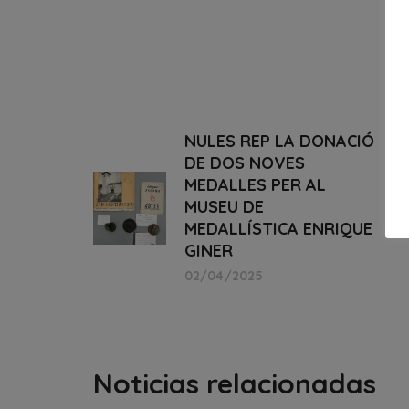
NULES REP LA DONACIÓ
DE DOS NOVES
MEDALLES PER AL
MUSEU DE
MEDALLÍSTICA ENRIQUE
GINER
02/04/2025
Noticias relacionadas