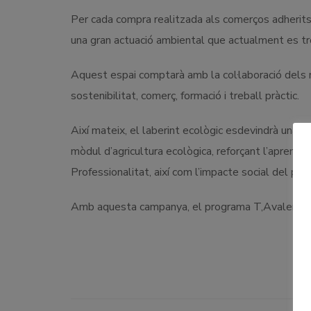
Per cada compra realitzada als comerços adherits, 
una gran actuació ambiental que actualment es tr
Aquest espai comptarà amb la col·laboració dels m
sostenibilitat, comerç, formació i treball pràctic.
Així mateix, el laberint ecològic esdevindrà una z
mòdul d’agricultura ecològica, reforçant l’aprenen
Professionalitat, així com l’impacte social del pro
Amb aquesta campanya, el programa T,Avalem reafi