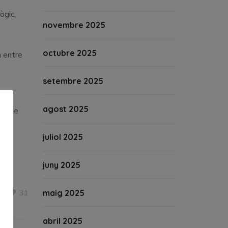
ògic,
novembre 2025
octubre 2025
a entre
setembre 2025
el
agost 2025
cat de
juliol 2025
juny 2025
maig 2025
31
abril 2025