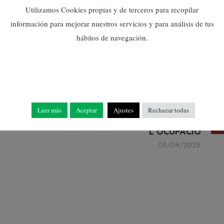
Utilizamos Cookies propias y de terceros para recopilar
información para mejorar nuestros servicios y para análisis de tus
hábitos de navegación.
NULES APORTA MÉS DE
35.000 EUROS PER AL
DESENVOLUPAMENT
Leer más
Aceptar
Ajustes
Rechazar todas
D’ACCIONS PER
L’OCUPACIÓ
03/04/2025