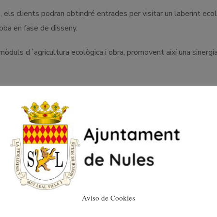
els clients podran obtindré entrades per visitar un laberint ecol
oba en fase de disseny.
òduls d´agricultura ecològica i obra, promovent així una sinergi
ona d’actuació que permetrà la participació activa dels alumnes d
tatge pràctic que consolide els coneixements adquirits al Certifi
grama.
rma el seu compromís amb la formació i la inserció laboral.
Aviso de Cookies