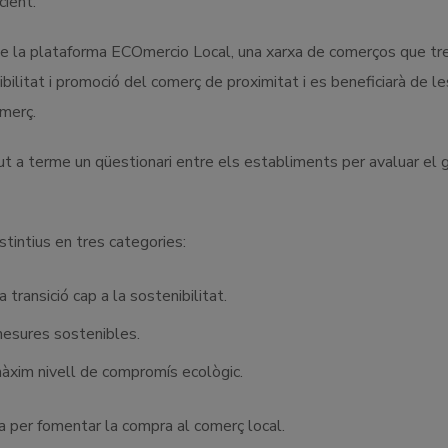
ient.
de la plataforma ECOmercio Local, una xarxa de comerços que tr
ilitat i promoció del comerç de proximitat i es beneficiarà de le
merç.
t a terme un qüestionari entre els establiments per avaluar el 
stintius en tres categories:
 transició cap a la sostenibilitat.
mesures sostenibles.
màxim nivell de compromís ecològic.
va per fomentar la compra al comerç local.