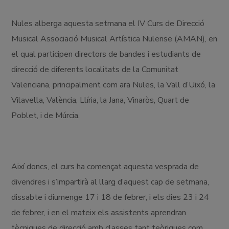
Nules alberga aquesta setmana el IV Curs de Direcció
Musical Associació Musical Artística Nulense (AMAN), en
el qual participen directors de bandes i estudiants de
direcció de diferents localitats de la Comunitat
Valenciana, principalment com ara Nules, la Vall d’Uixó, la
Vilavella, València, Llíria, la Jana, Vinaròs, Quart de
Poblet, i de Múrcia.
Així doncs, el curs ha començat aquesta vesprada de
divendres i s’impartirà al llarg d’aquest cap de setmana,
dissabte i diumenge 17 i 18 de febrer, i els dies 23 i 24
de febrer, i en el mateix els assistents aprendran
tècniques de direcció amb classes tant teòriques com