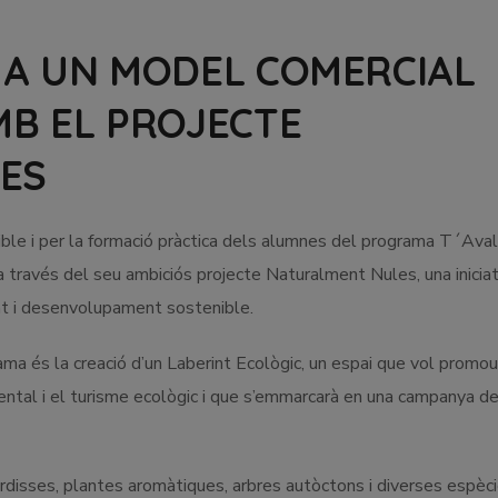
 A UN MODEL COMERCIAL
MB EL PROJECTE
ES
ible i per la formació pràctica dels alumnes del programa T´Av
a través del seu ambiciós projecte Naturalment Nules, una inicia
t i desenvolupament sostenible.
a és la creació d’un Laberint Ecològic, un espai que vol promour
ental i el turisme ecològic i que s’emmarcarà en una campanya d
disses, plantes aromàtiques, arbres autòctons i diverses espèc