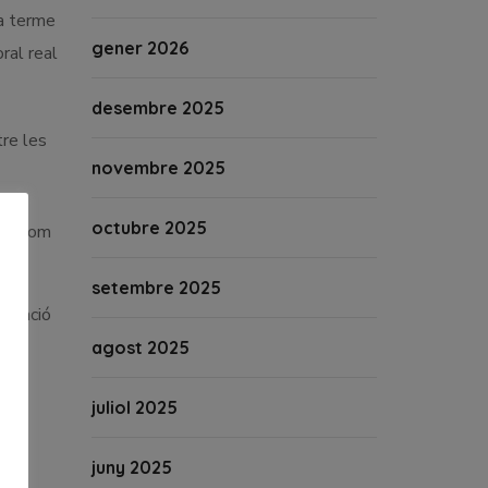
 a terme
gener 2026
ral real
desembre 2025
tre les
novembre 2025
octubre 2025
ors com
setembre 2025
aluació
agost 2025
r
juliol 2025
juny 2025