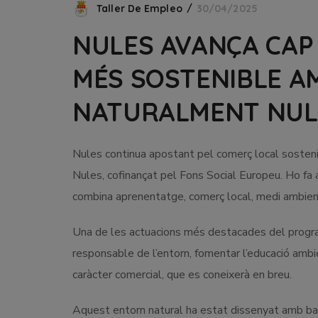
Taller De Empleo
30/04/2025
NULES AVANÇA CAP
MÉS SOSTENIBLE A
NATURALMENT NUL
Nules continua apostant pel comerç local sosten
Nules, cofinançat pel Fons Social Europeu. Ho fa 
combina aprenentatge, comerç local, medi ambien
Una de les actuacions més destacades del program
responsable de l’entorn, fomentar l’educació ambi
caràcter comercial, que es coneixerà en breu.
Aquest entorn natural ha estat dissenyat amb bar