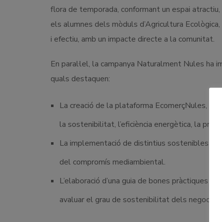
flora de temporada, conformant un espai atractiu,
els alumnes dels mòduls d’Agricultura Ecològica, 
i efectiu, amb un impacte directe a la comunitat.
En paral·lel, la campanya Naturalment Nules ha i
quals destaquen:
La creació de la plataforma EcomerçNules, una e
la sostenibilitat, l’eficiència energètica, la pro
La implementació de distintius sostenibles (E
del compromís mediambiental.
L’elaboració d’una guia de bones pràctiques de 
avaluar el grau de sostenibilitat dels negocis d