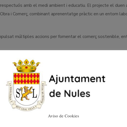
 respectuós amb el medi ambient i educatiu. El projecte el duen
Obra i Comerç, combinant aprenentatge pràctic en un entorn labo
mpulsat múltiples accions per fomentar el comerç sostenible, en
ina per donar visibilitat al comerç de proximitat, destacant val
fessionalitat i el compromís amb l’entorn.
CO+, ECO-pro, ECO-start) atorgats a comerços després d’una av
comerç sostenible i la realització d’enquestes al comerç local pe
e proximitat.
Aviso de Cookies