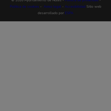
© 2026 Ayuntamiento de Nules -
Política de privacidad
-
Política de cookies
-
Aviso legal
-
Accesibilidad
Sitio web
desarrollado por
ESPA