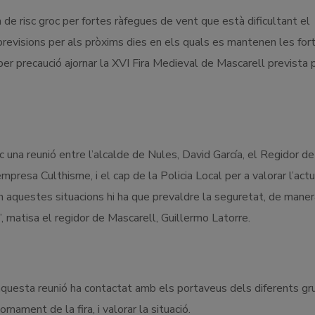
de risc groc per fortes ràfegues de vent que està dificultant el
previsions per als pròxims dies en els quals es mantenen les for
er precaució ajornar la XVI Fira Medieval de Mascarell prevista 
c una reunió entre l’alcalde de Nules, David García, el Regidor de
presa Culthisme, i el cap de la Policia Local per a valorar l’actu
en aquestes situacions hi ha que prevaldre la seguretat, de mane
”, matisa el regidor de Mascarell, Guillermo Latorre.
 aquesta reunió ha contactat amb els portaveus dels diferents gr
rnament de la fira, i valorar la situació.