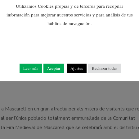
Utilizamos Cookies propias y de terceros para recopilar
información para mejorar nuestros servicios y para análisis de tus
hábitos de navegación.
Leer más
Aceptar
Ajustes
Rechazar todas
 la XVI Fira Medieval de Mascarell els dies 24, 25 i 26 de nov
a Mascarell en un gran atractiu per als milers de visitants que r
a, al ser l’única població totalment emmurallada de la Comunitat
 la Fira Medieval de Mascarell que se celebrarà amb el distintiu