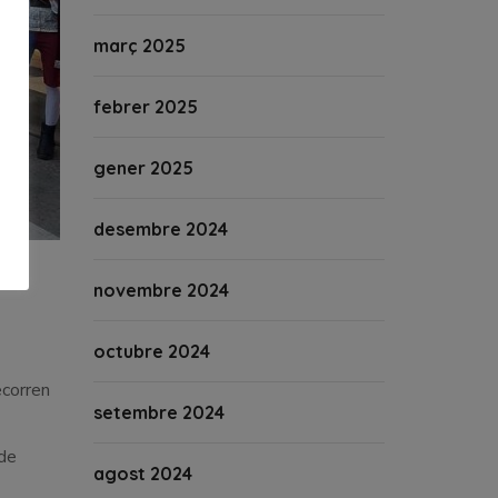
març 2025
febrer 2025
gener 2025
desembre 2024
embre.
novembre 2024
octubre 2024
ecorren
setembre 2024
 de
agost 2024