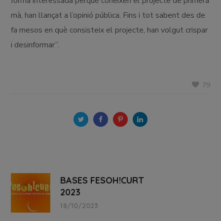
forma interessada perquè coneixen el projecte de primera
mà, han llançat a l’opinió pública. Fins i tot sabent des de
fa mesos en què consisteix el projecte, han volgut crispar
i desinformar”.
79
BASES FESOH!CURT
2023
18/10/2023