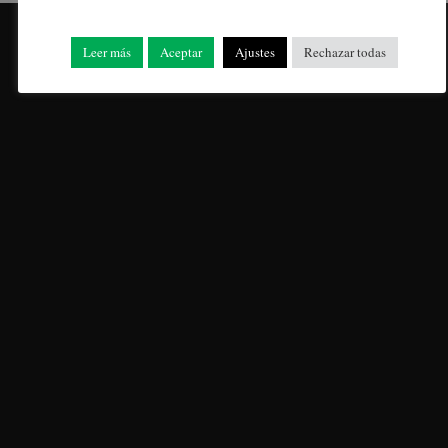
gener 2025
Leer más
Aceptar
Ajustes
Rechazar todas
desembre 2024
novembre 2024
octubre 2024
setembre 2024
agost 2024
juliol 2024
juny 2024