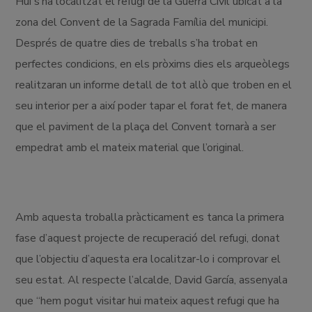
Hui s’ha localitzat el refugi de la Guerra Civil ubicat a la
zona del Convent de la Sagrada Família del municipi.
Després de quatre dies de treballs s’ha trobat en
perfectes condicions, en els pròxims dies els arqueòlegs
realitzaran un informe detall de tot allò que troben en el
seu interior per a així poder tapar el forat fet, de manera
que el paviment de la plaça del Convent tornarà a ser
empedrat amb el mateix material que l’original.
Amb aquesta troballa pràcticament es tanca la primera
fase d’aquest projecte de recuperació del refugi, donat
que l’objectiu d’aquesta era localitzar-lo i comprovar el
seu estat. Al respecte l’alcalde, David García, assenyala
que “hem pogut visitar hui mateix aquest refugi que ha