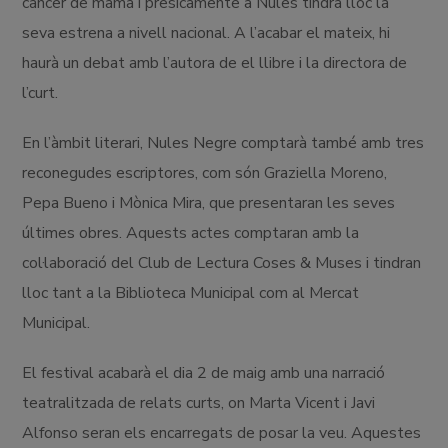
càncer de mama i presicamente a Nules tindrà lloc la
seva estrena a nivell nacional. A l’acabar el mateix, hi
haurà un debat amb l’autora de el llibre i la directora de
l’curt.
En l’àmbit literari, Nules Negre comptarà també amb tres
reconegudes escriptores, com són Graziella Moreno,
Pepa Bueno i Mònica Mira, que presentaran les seves
últimes obres. Aquests actes comptaran amb la
col·laboració del Club de Lectura Coses & Muses i tindran
lloc tant a la Biblioteca Municipal com al Mercat
Municipal.
El festival acabarà el dia 2 de maig amb una narració
teatralitzada de relats curts, on Marta Vicent i Javi
Alfonso seran els encarregats de posar la veu. Aquestes