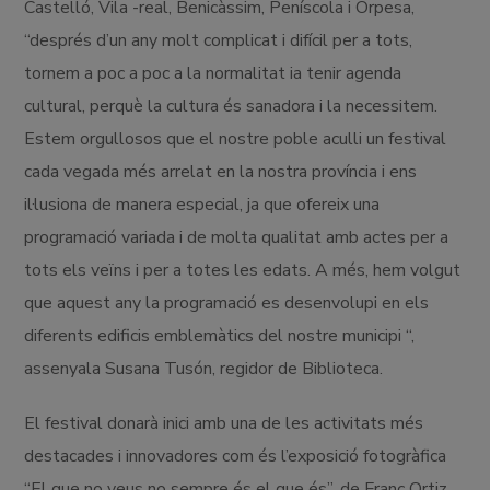
Castelló, Vila -real, Benicàssim, Peníscola i Orpesa,
“després d’un any molt complicat i difícil per a tots,
tornem a poc a poc a la normalitat ia tenir agenda
cultural, perquè la cultura és sanadora i la necessitem.
Estem orgullosos que el nostre poble aculli un festival
cada vegada més arrelat en la nostra província i ens
il·lusiona de manera especial, ja que ofereix una
programació variada i de molta qualitat amb actes per a
tots els veïns i per a totes les edats. A més, hem volgut
que aquest any la programació es desenvolupi en els
diferents edificis emblemàtics del nostre municipi “,
assenyala Susana Tusón, regidor de Biblioteca.
El festival donarà inici amb una de les activitats més
destacades i innovadores com és l’exposició fotogràfica
“El que no veus no sempre és el que és”, de Franc Ortiz,