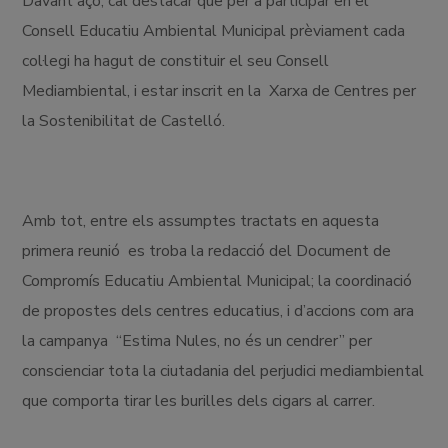
Davant açò, cal destacar que per a participar en el
Consell Educatiu Ambiental Municipal prèviament cada
col·legi ha hagut de constituir el seu Consell
Mediambiental, i estar inscrit en la Xarxa de Centres per
la Sostenibilitat de Castelló.
Amb tot, entre els assumptes tractats en aquesta
primera reunió es troba la redacció del Document de
Compromís Educatiu Ambiental Municipal; la coordinació
de propostes dels centres educatius, i d’accions com ara
la campanya “Estima Nules, no és un cendrer” per
conscienciar tota la ciutadania del perjudici mediambiental
que comporta tirar les burilles dels cigars al carrer.