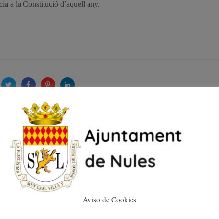
ia a la Constitució d’aquell any.
L’Oficina de Mediació
Hipotecària de Nules
registra un total de 46
visites l’any 2018
10/12/2018
Aviso de Cookies