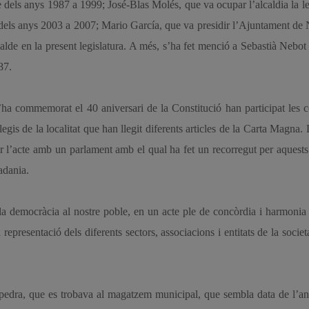
 dels anys 1987 a 1999; José-Blas Molés, que va ocupar l’alcaldia la le
 dels anys 2003 a 2007; Mario García, que va presidir l’Ajuntament de 
alde en la present legislatura. A més, s’ha fet menció a Sebastià Nebot 
87.
’ha commemorat el 40 aniversari de la Constitució han participat les c
s de la localitat que han llegit diferents articles de la Carta Magna. 
ar l’acte amb un parlament amb el qual ha fet un recorregut per aquest
adania.
 la democràcia al nostre poble, en un acte ple de concòrdia i harmonia 
representació dels diferents sectors, associacions i entitats de la societa
 pedra, que es trobava al magatzem municipal, que sembla data de l’a