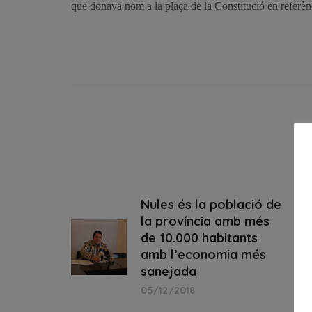
que donava nom a la plaça de la Constitució en referènc
Nules és la població de
la província amb més
de 10.000 habitants
amb l’economia més
sanejada
05/12/2018