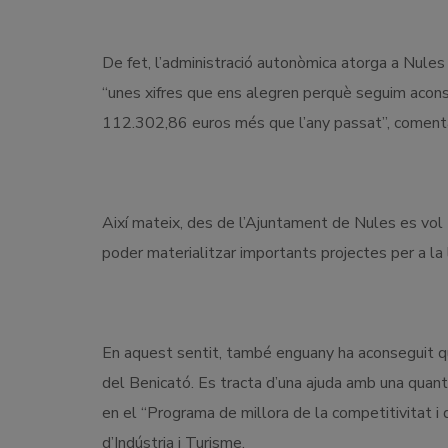
De fet, l’administració autonòmica atorga a Nules
“unes xifres que ens alegren perquè seguim acons
112.302,86 euros més que l’any passat”, comenta 
Així mateix, des de l’Ajuntament de Nules es vol
poder materialitzar importants projectes per a la l
En aquest sentit, també enguany ha aconseguit qua
del Benicató. Es tracta d’una ajuda amb una qua
en el “Programa de millora de la competitivitat i d
d’Indústria i Turisme.