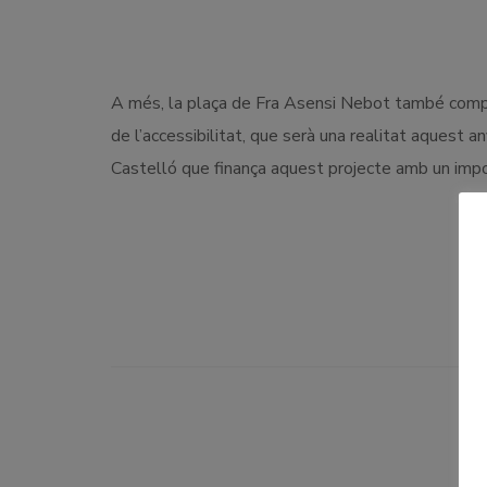
A més, la plaça de Fra Asensi Nebot també compta
de l’accessibilitat, que serà una realitat aquest a
Castelló que finança aquest projecte amb un imp