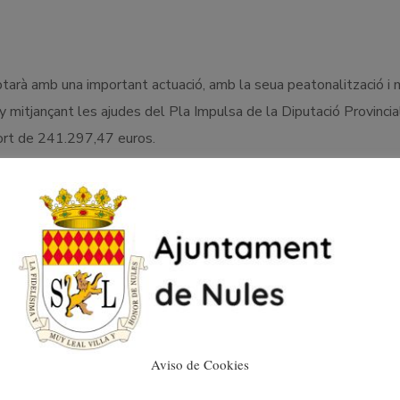
rà amb una important actuació, amb la seua peatonalització i m
ny mitjançant les ajudes del Pla Impulsa de la Diputació Provincia
ort de 241.297,47 euros.
Aviso de Cookies