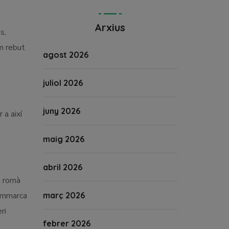
Arxius
s,
m rebut
agost 2026
juliol 2026
juny 2026
 a així
maig 2026
abril 2026
t romà
’emmarca
març 2026
ri
febrer 2026