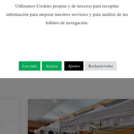
Utilizamos Cookies propias y de terceros para recopilar
información para mejorar nuestros servicios y para análisis de tus
NULES INSTAL·LARÀ
hábitos de navegación.
UNA PANTALLA GEGANT
PER A VEURE LA FINAL
DE L’EUROCOPA
10/07/2024
Leer más
Aceptar
Ajustes
Rechazar todas