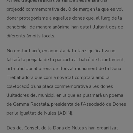
A més d’aquesta iniciativa també s’estrenarà una
projecció commemorativa del 8 de març en la que es vol
donar protagonisme a aquelles dones que, al llarg de la
pandèmia i de manera anònima, han estat lluitant des de
diferents àmbits locals.
No obstant això, en aquesta data tan significativa no
faltarà la penjada de la pancarta al balcó de l’ajuntament,
ni la tradicional ofrena de flors al monument de la Dona
Treballadora que com a novetat comptarà amb la
col•locació d’una placa commemorativa a les dones
lluitadores del municipi, en la que es plasmarà un poema
de Gemma Recatalá, presidenta de l’Associació de Dones
per la Igualtat de Nules (ADIN).
Des del Consell de la Dona de Nules s’han organitzat