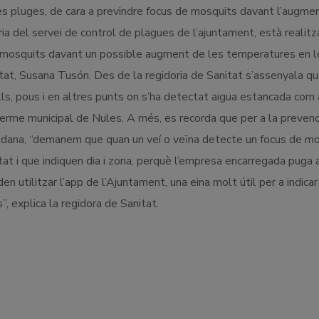
s pluges, de cara a previndre focus de mosquits davant l’augme
ia del servei de control de plagues de l’ajuntament, està realitz
e mosquits davant un possible augment de les temperatures en l
at, Susana Tusón. Des de la regidoria de Sanitat s’assenyala q
lls, pous i en altres punts on s’ha detectat aigua estancada com 
terme municipal de Nules. A més, es recorda que per a la prevenc
tadana, “demanem que quan un veí o veïna detecte un focus de m
tat i que indiquen dia i zona, perquè l’empresa encarregada puga 
 utilitzar l’app de l’Ajuntament, una eina molt útil per a indicar
, explica la regidora de Sanitat.