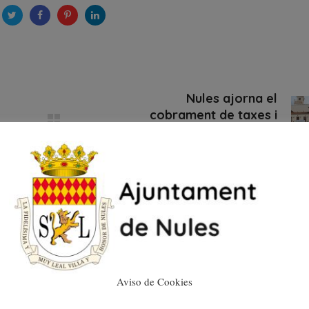
Nules ajorna el
cobrament de taxes i
impostos
30/03/2020
Aviso de Cookies