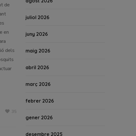
agost 2026
nt de
ant
juliol 2026
es
ue en
juny 2026
ara
ió dels
maig 2026
osquits
abril 2026
actuar
març 2026
febrer 2026
35
gener 2026
desembre 2025