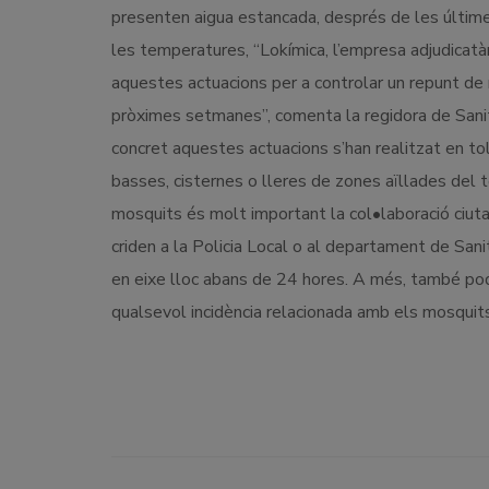
presenten aigua estancada, després de les últime
les temperatures, “Lokímica, l’empresa adjudicatàr
aquestes actuacions per a controlar un repunt d
pròximes setmanes”, comenta la regidora de Sanit
concret aquestes actuacions s’han realitzat en to
basses, cisternes o lleres de zones aïllades del 
mosquits és molt important la col•laboració ciu
criden a la Policia Local o al departament de Sani
en eixe lloc abans de 24 hores. A més, també poden
qualsevol incidència relacionada amb els mosquits”