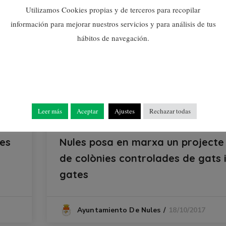
Utilizamos Cookies propias y de terceros para recopilar
información para mejorar nuestros servicios y para análisis de tus
hábitos de navegación.
Leer más
Aceptar
Ajustes
Rechazar todas
Històric
res
Nules posa en marxa un projecte
de colònies controlades de gats 
gates
18/10/2017
Ayuntamiento De Nules