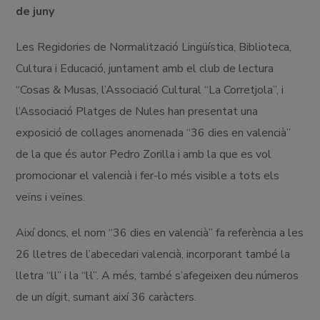
de juny
Les Regidories de Normalització Lingüística, Biblioteca,
Cultura i Educació, juntament amb el club de lectura
“Cosas & Musas, l’Associació Cultural “La Corretjola”, i
l’Associació Platges de Nules han presentat una
exposició de collages anomenada “36 dies en valencià”
de la que és autor Pedro Zorilla i amb la que es vol
promocionar el valencià i fer-lo més visible a tots els
veïns i veïnes.
Així doncs, el nom “36 dies en valencià” fa referència a les
26 lletres de l’abecedari valencià, incorporant també la
lletra “ll” i la “l·l”. A més, també s’afegeixen deu números
de un dígit, sumant així 36 caràcters.