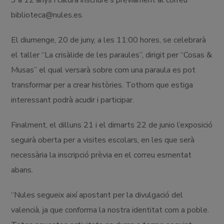
3 a 12 anys i caldrà inscriure’s prèviament al correu
biblioteca@nules.es.
El diumenge, 20 de juny, a les 11:00 hores, se celebrarà
el taller “La crisàlide de les paraules”, dirigit per “Cosas &
Musas” el qual versarà sobre com una paraula es pot
transformar per a crear històries. Tothom que estiga
interessant podrà acudir i participar.
Finalment, el dilluns 21 i el dimarts 22 de junio l’exposició
seguirà oberta per a visites escolars, en les que serà
necessària la inscripció prèvia en el correu esmentat
abans.
“Nules segueix així apostant per la divulgació del
valencià, ja que conforma la nostra identitat com a poble.