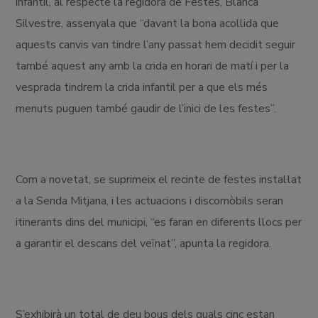
infantil, al respecte la regidora de Festes, Blanca
Silvestre, assenyala que “davant la bona acollida que
aquests canvis van tindre l’any passat hem decidit seguir
també aquest any amb la crida en horari de matí i per la
vesprada tindrem la crida infantil per a que els més
menuts puguen també gaudir de l’inici de les festes”.
Com a novetat, se suprimeix el recinte de festes instal·lat
a la Senda Mitjana, i les actuacions i discomòbils seran
itinerants dins del municipi, “es faran en diferents llocs per
a garantir el descans del veïnat”, apunta la regidora.
S’exhibirà un total de deu bous dels quals cinc estan