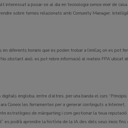
lt interessat a posar-se al dia en tecnologia sense eixir de casa
endre sobre temes relacionats amb Comunity Manager, Intel·lig
 en diferents horaris que es poden trobar a l’enllaç on es pot fer
. No obstant això, es pot rebre informació al mateix FPA ubicat a
igitals engloba, entre d’altres, per una banda el curs “Principis
ra Coneix les ferramentes per a generar continguts a Internet,
rén estratègies de màrqueting i com gestionar la teua reputació
cial” es podrà aprendre la història de la IA des dels seus inicis fins 