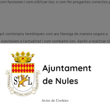
m funcionen i com utilitzar-les, o com fer preguntes correctes 
ngut contempla temàtiques com ara Navega de manera segura a
 existeixen a l’actualitat i com combatre-les, Aprén a realitzar c
aspectes de seguretat a la navegació, als mòbils, al sistema oper
rear els teus propis continguts digitals”, l’alumnat participant 
s amb Word, Excel i Power Point (nivel intermedi), també s’intr
va, Photoshop i Illustrator; a més d’aprende a crear vídeos amb
Aviso de Cookies
u propi aparador digital amb WordPress.