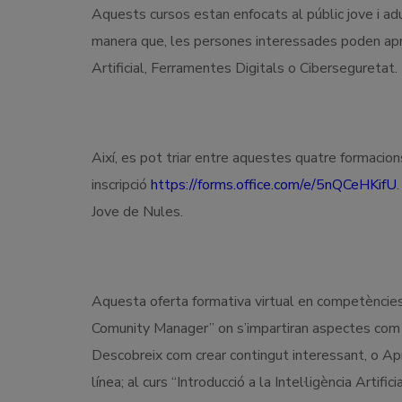
Aquests cursos estan enfocats al públic jove i adu
manera que, les persones interessades poden apr
Artificial, Ferramentes Digitals o Ciberseguretat.
Així, es pot triar entre aquestes quatre formacions
inscripció
https://forms.office.com/e/5nQCeHKifU
Jove de Nules.
Aquesta oferta formativa virtual en competències d
Comunity Manager” on s’impartiran aspectes com a
Descobreix com crear contingut interessant, o Ap
línea; al curs “Introducció a la Intel·ligència Artifi