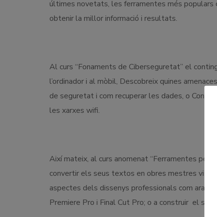
últimes novetats, les ferramentes més populars co
obtenir la millor informació i resultats.
Al curs “Fonaments de Ciberseguretat” el conti
l’ordinador i al mòbil, Descobreix quines amenaces
de seguretat i com recuperar les dades, o Coneix 
les xarxes wifi.
Així mateix, al curs anomenat “Ferramentes per a c
convertir els seus textos en obres mestres visual
aspectes dels dissenys professionals com ara Can
Premiere Pro i Final Cut Pro; o a construir el se