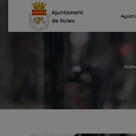
Ayunt
Hom