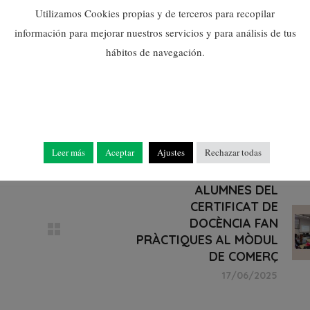
Utilizamos Cookies propias y de terceros para recopilar
información para mejorar nuestros servicios y para análisis de tus
hábitos de navegación.
Leer más
Aceptar
Ajustes
Rechazar todas
ALUMNES DEL
CERTIFICAT DE
DOCÈNCIA FAN
PRÀCTIQUES AL MÒDUL
DE COMERÇ
17/06/2025