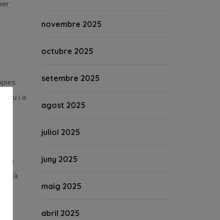
per
novembre 2025
octubre 2025
setembre 2025
òpies
atiu i a
agost 2025
juliol 2025
juny 2025
podrà
oduirà
maig 2025
abril 2025