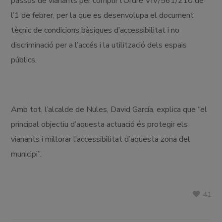
passos de vianants per complir l’Ordre VIV/561/210 de
l’1 de febrer, per la que es desenvolupa el document
tècnic de condicions bàsiques d’accessibilitat i no
discriminació per a l’accés i la utilització dels espais
públics.
Amb tot, l’alcalde de Nules, David García, explica que “el
principal objectiu d’aquesta actuació és protegir els
vianants i millorar l’accessibilitat d’aquesta zona del
municipi”.
41