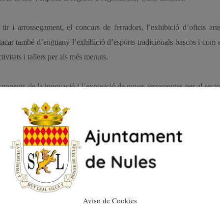
tir i arrossegament, el concurs de ferradors, l’exhibició d’oficis art
stacar també d’enguany l’exhibició d’esports tradicionals bascos i com 
ivitats i tallers per als més menuts.
ponents de la innovació i l’exposició de noves ferramentes per al sector
lcalde de Nules, David García.
 Agrícola de Nules té prop de 350 expositors, ja que enguany s’ha in
rfície de més de 35.000 metres quadrats i sol ser visitada per més 
 de Castelló, principalment de poblacions de la comarca de la Plana Ba
Aviso de Cookies
 concedit el 2 de juliol de 1347 per Pere el Cerimoniós a Gilabert de 
1708 de Felip V pel qual s’atorga a la Vila de Nules el privilegi de cel