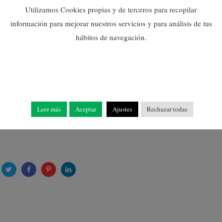
Utilizamos Cookies propias y de terceros para recopilar
s deu a la iniciativa dels veïns i les veïnes del raval de Sant Xotxim que
información para mejorar nuestros servicios y para análisis de tus
ira creada en els seus inicis pel Privilegi Reial.
hábitos de navegación.
racions municipals, que han fet possible que la fira nascuda als anys qua
 de les fires de maquinària i complements per a l’agricultura més impor
Leer más
Aceptar
Ajustes
Rechazar todas