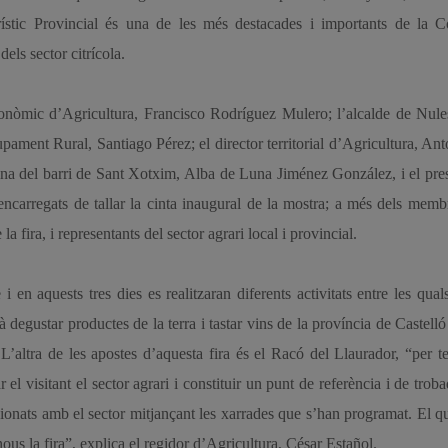
urístic Provincial és una de les més destacades i importants de la 
dels sector citrícola.
autonòmic d’Agricultura, Francisco Rodríguez Mulero; l’alcalde de Nul
ament Rural, Santiago Pérez; el director territorial d’Agricultura, Ant
reina del barri de Sant Xotxim, Alba de Luna Jiménez González, i el pre
carregats de tallar la cinta inaugural de la mostra; a més dels memb
a fira, i representants del sector agrari local i provincial.
 en aquests tres dies es realitzaran diferents activitats entre les qual
 degustar productes de la terra i tastar vins de la província de Castelló
L’altra de les apostes d’aquesta fira és el Racó del Llaurador, “per t
el visitant el sector agrari i constituir un punt de referència i de troba
cionats amb el sector mitjançant les xarrades que s’han programat. El 
ous la fira”, explica el regidor d’Agricultura, César Estañol.