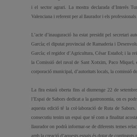
i el sector agrari. La mostra declarada d’Interés T
Valenciana i referent per al llaurador i els professionals 
L’acte d’inauguració ha estat presidit pel secretari 
García; el diputat provincial de Ramaderia i Desenvolup
García; el regidor d’Agricultura, César Estañol; i la 
la Comissió del raval de Sant Xotxim, Paco Miquel, en
corporació municipal, d’autoritats locals, la comissió de l
La fira estarà oberta fins al diumenge 22 de setembre i
l’Espai de Sabors dedicat a la gastronomia, on es podrà
aquesta edició té la col·laboració de Ruta de Sabors. 
consecutiu tenim un espai que té com a finalitat acostar 
llaurador on podrà informar-se de diferents temes rela
amb la creació d’aquests espais és dotar de continguts n