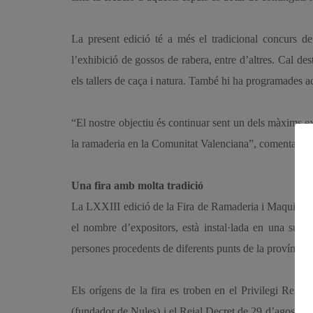
La present edició té a més el tradicional concurs de 
l’exhibició de gossos de rabera, entre d’altres. Cal de
els tallers de caça i natura. També hi ha programades act
“El nostre objectiu és continuar sent un dels màxims ex
la ramaderia en la Comunitat Valenciana”, comenta l’a
Una fira amb molta tradició
La LXXIII edició de la Fira de Ramaderia i Maquinària
el nombre d’expositors, està instal·lada en una supe
persones procedents de diferents punts de la província
Els orígens de la fira es troben en el Privilegi Reial
(fundador de Nules) i el Reial Decret de 29 d’agost de 