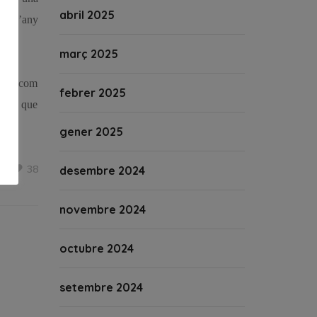
abril 2025
 en l’any
març 2025
ranta com
febrer 2025
tants que
gener 2025
38
desembre 2024
novembre 2024
octubre 2024
setembre 2024