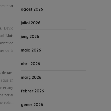
Comunitat
agost 2026
juliol 2026
es, David
oni Lluís
juny 2026
sident de
maig 2026
res de la
abril 2026
s destaca
març 2026
 i que en
ercer any
febrer 2026
da per al
que volem
gener 2026