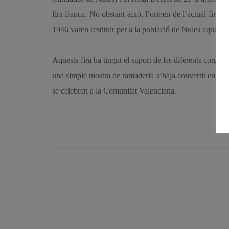
fira franca. No obstant això, l’origen de l’actual fira e
1946 varen restituir per a la població de Nules aquesta f
Aquesta fira ha tingut el suport de les diferents corpo
una simple mostra de ramaderia s’haja convertit en una
se celebren a la Comunitat Valenciana.