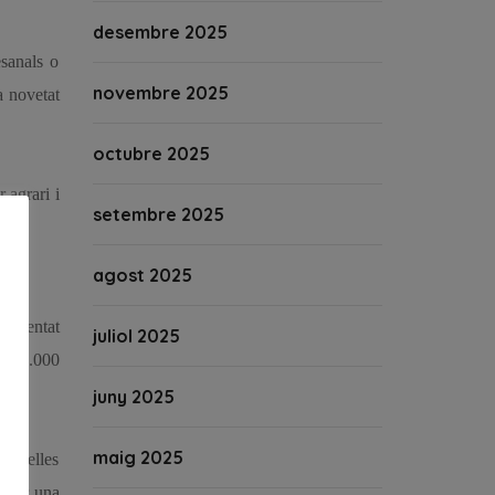
desembre 2025
esanals o
novembre 2025
a novetat
octubre 2025
 agrari i
setembre 2025
agost 2025
crementat
juliol 2025
de 40.000
ixa.
juny 2025
maig 2025
Centelles
ebrar una