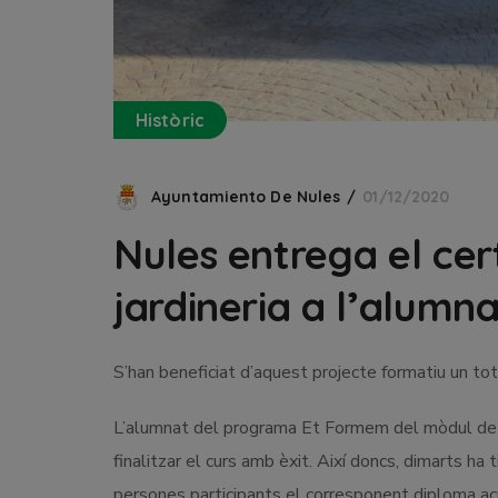
Històric
Ayuntamiento De Nules
01/12/2020
Nules entrega el cert
jardineria a l’alum
S’han beneficiat d’aquest projecte formatiu un to
L’alumnat del programa Et Formem del mòdul de ja
finalitzar el curs amb èxit. Així doncs, dimarts ha 
persones participants el corresponent diploma acr