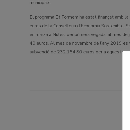
municipals.
El programa Et Formem ha estat finançat amb la 
euros de la Conselleria d’Economia Sostenible, Se
en marxa a Nules, per primera vegada, al mes de
40 euros. Al mes de novembre de l’any 2019 es va
subvenció de 232.154,80 euros per a aquest nou 