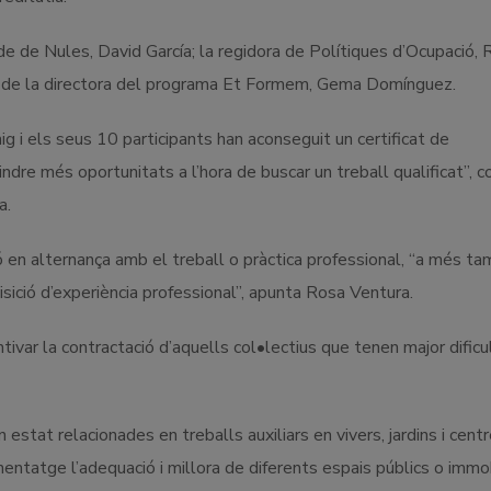
de de Nules, David García; la regidora de Polítiques d’Ocupació,
; i de la directora del programa Et Formem, Gema Domínguez.
ig i els seus 10 participants han aconseguit un certificat de
tindre més oportunitats a l’hora de buscar un treball qualificat”,
a.
ó en alternança amb el treball o pràctica professional, “a més t
quisició d’experiència professional”, apunta Rosa Ventura.
ntivar la contractació d’aquells col•lectius que tenen major dificu
estat relacionades en treballs auxiliars en vivers, jardins i cent
nentatge l’adequació i millora de diferents espais públics o imm