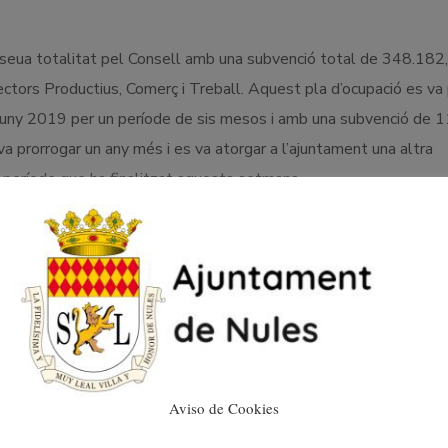
seua totalitat pel Consell amb una subvenció total de 348.182
ctors Productius, Comerç i Treball. Aquest pla d’ocupació es va
 juny 2019 per un període de sis mesos i amb una subvenció de 
 prorrogar un any més i es va atorgar a l’ajuntament una altra
període que ha finalitzat aquesta setmana.
Aviso de Cookies