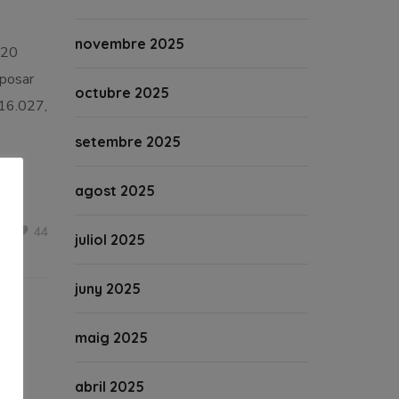
novembre 2025
,20
 posar
octubre 2025
116.027,
setembre 2025
agost 2025
44
juliol 2025
juny 2025
maig 2025
abril 2025