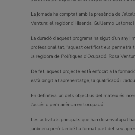
La jornada ha comptat amb la presència de l’alcal
Ventura; el regidor d’Hisenda, Guillermo Latorre
La duració d’aquest programa ha sigut d’un any i m
professionalitat, “aquest certificat els permetrà 
la regidora de Polítiques d’Ocupació, Rosa Ventur
De fet, aquest projecte està enfocat a la formaci
està dirigit a l’aprenentatge, la qualificació i l’ad
En definitiva, un dels objectius del mateix és ince
l’accés o permanència en l’ocupació.
Les activitats principals que han desenvolupat han 
jardineria però també ha format part del seu apre