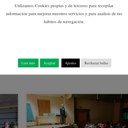
Utilizamos Cookies propias y de terceros para recopilar
Arranca a Nules un nou
información para mejorar nuestros servicios y para análisis de tus
projecte Et Formem del
hábitos de navegación.
que es beneficiaran vint
persones desocupades
del municipi
02/12/2020
Leer más
Aceptar
Ajustes
Rechazar todas