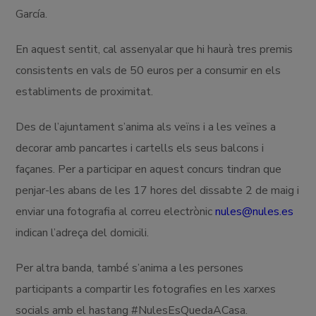
García.
En aquest sentit, cal assenyalar que hi haurà tres premis
consistents en vals de 50 euros per a consumir en els
establiments de proximitat.
Des de l’ajuntament s’anima als veïns i a les veïnes a
decorar amb pancartes i cartells els seus balcons i
façanes. Per a participar en aquest concurs tindran que
penjar-les abans de les 17 hores del dissabte 2 de maig i
enviar una fotografia al correu electrònic
nules@nules.es
indican l’adreça del domicili.
Per altra banda, també s’anima a les persones
participants a compartir les fotografies en les xarxes
socials amb el hastang #NulesEsQuedaACasa.