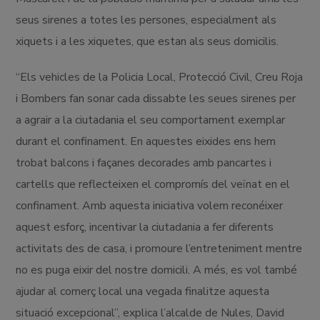
seus sirenes a totes les persones, especialment als
xiquets i a les xiquetes, que estan als seus domicilis.
“Els vehicles de la Policia Local, Protecció Civil, Creu Roja
i Bombers fan sonar cada dissabte les seues sirenes per
a agrair a la ciutadania el seu comportament exemplar
durant el confinament. En aquestes eixides ens hem
trobat balcons i façanes decorades amb pancartes i
cartells que reflecteixen el compromís del veïnat en el
confinament. Amb aquesta iniciativa volem reconéixer
aquest esforç, incentivar la ciutadania a fer diferents
activitats des de casa, i promoure l’entreteniment mentre
no es puga eixir del nostre domicili. A més, es vol també
ajudar al comerç local una vegada finalitze aquesta
situació excepcional”, explica l’alcalde de Nules, David