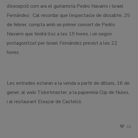
d’excepció com ara el guitarrista Pedro Navarro i Israel
Fernández. Cal recordar que l’espectacle de dissabte, 25
de febrer, compta amb un primer concert de Pedro
Navarro que tindrà lloc a les 19 hores, i un segon
protagonitzat per Israel Fernández previst a les 22
hores.
Les entrades estaran a la venda a partir de dilluns, 16 de
gener, al web Ticketmaster, a la papereria Clip de Nules,
i al restaurant Eleazar de Castelló.
46