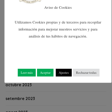
abril 2024
Aviso de Cookies
març 2024
Utilizamos Cookies propias y de terceros para recopilar
información para mejorar nuestros servicios y para
febrer 2024
análisis de tus hábitos de navegación.
gener 2024
desembre 2023
novembre 2023
Leer más
Aceptar
Ajustes
Rechazar todas
octubre 2023
setembre 2023