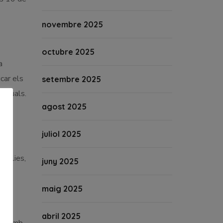
novembre 2025
octubre 2025
a
car els
setembre 2025
 actuals.
agost 2025
juliol 2025
amílies,
juny 2025
maig 2025
abril 2025