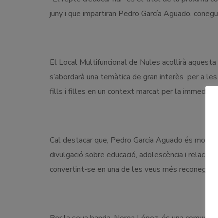
juny i que impartiran Pedro García Aguado, coneg
El Local Multifuncional de Nules acollirà aquesta 
s’abordarà una temàtica de gran interès per a les 
fills i filles en un context marcat per la immediate
Cal destacar que, Pedro García Aguado és molt con
divulgació sobre educació, adolescència i relacions
convertint-se en una de les veus més reconegudes