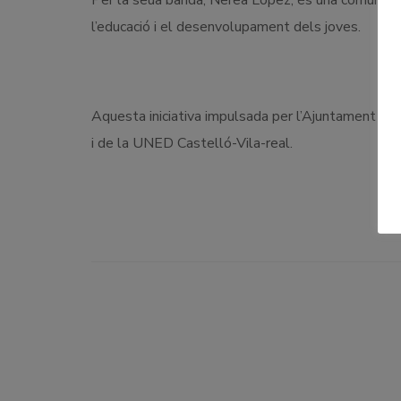
Per la seua banda, Nerea López, és una comunica
l’educació i el desenvolupament dels joves.
Aquesta iniciativa impulsada per l’Ajuntament de
i de la UNED Castelló-Vila-real.