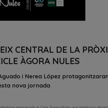
’EIX CENTRAL DE LA PRÒX
CICLE ÀGORA NULES
a Aguado i Nerea López protagonitzara
sta nova jornada
 conferència emmarcada al Cicle Àgora Nules que tindrà lloc dimar