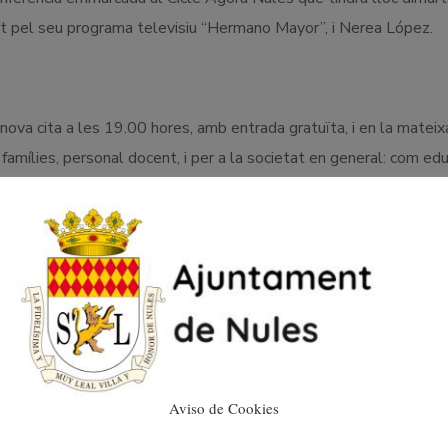
ut pel seu programa televisiu “Hermano Mayor”, i Nerea López.
nova cita a les 19.00 hores, amb entrada gratuïta, i en la mateix
famílies, personal docent, i per a la societat en general: com edu
sa, la tecnologia, les xarxes socials i els profunds canvis socials
egut per la seua trajectòria professional i per la seua tasca de
 familiars, que durant anys ha treballat directament amb joves i f
 a Espanya en matèria d’educació i prevenció.
Aviso de Cookies