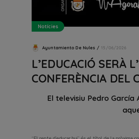
Notícies
Ayuntamiento De Nules
15/06/2026
L’EDUCACIÓ SERÀ L
CONFERÈNCIA DEL 
El televisiu Pedro Garcí
aque
“El repte d’educar hui” és el títol de la pròxima