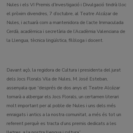
Nules i els VI Premis d’Investigació i Divulgació tindrà lloc
el pròxim divendres, 7 d’octubre, al Teatre Alcázar de
Nules, i actuarà com a mantenidora de l’acte Immaculada
Cerdà, acadèmica i secretària de l’Acadèmia Valenciana de
la Llengua, tècnica lingüística, filòloga i docent.
Davant açò, la regidora de Cultura i presidenta del jurat
dels Jocs Florals Vila de Nules, M. José Esteban,
assenyala que “després de dos anys el Teatre Alcázar
tornarà a albergar els Jocs Florals, un certamen literari
molt important per al poble de Nules i uns dels més
enraigats i antics a la nostra comunitat, a més és tot un
referent perquè es tracta d’uns premis dedicats a les
lletres, a la nostra llengua i cultura”.