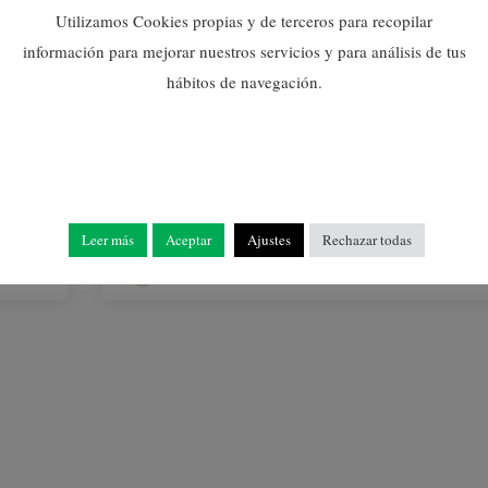
Utilizamos Cookies propias y de terceros para recopilar
información para mejorar nuestros servicios y para análisis de tus
hábitos de navegación.
Histórico
Nules promociona en FITUR los
atractivos de Mascarell
Leer más
Aceptar
Ajustes
Rechazar todas
23/01/2020
Ayuntamiento De Nules