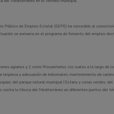
ca del Mediterráneo en el término municipal.
icio Público de Empleo Estatal (SEPE) ha concedido al consistori
ctuación se enmarca en el programa de fomento del empleo des
es agrarios y 2 como fitosanitarios, los cuales a lo largo de l
de limpieza y adecuación de imbornales; mantenimiento de camin
quias; del parque natural municipal l’Estany y zonas verdes; del
os contra la Mosca del Mediterráneo en diferentes puntos del té