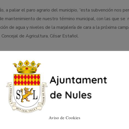
a paliar el paro agrario del municipio, “esta subvención nos pe
de mantenimiento de nuestro término municipal, con las que se 
ión de agua y niveles de la marjalería de cara a la próxima cam
 Concejal de Agricultura, César Estañol.
Aviso de Cookies
LOS ALUMNOS DEL