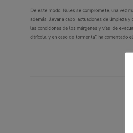
De este modo, Nules se compromete, una vez más, 
además, llevar a cabo actuaciones de limpieza y 
las condiciones de los márgenes y vías de evacuac
citrícola, y en caso de tormenta”, ha comentado el