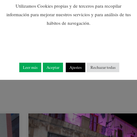
PROGRAMA TALENTO
Utilizamos Cookies propias y de terceros para recopilar
JOVEN REALIZAN UN
información para mejorar nuestros servicios y para análisis de tus
TALLER DE
hábitos de navegación.
SENSIBILIZACIÓN
SOBRE LA IGUALDAD EN
UNA JORNADA DE
REFLEXIÓN Y
APRENDIZAJE
08/07/2026
Leer más
Aceptar
Ajustes
Rechazar todas