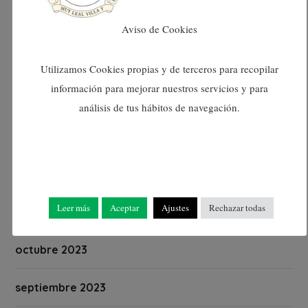
abril 2024
Aviso de Cookies
marzo 2024
Utilizamos Cookies propias y de terceros para recopilar
información para mejorar nuestros servicios y para
febrero 2024
análisis de tus hábitos de navegación.
enero 2024
diciembre 2023
Leer más
Aceptar
Ajustes
Rechazar todas
noviembre 2023
octubre 2023
septiembre 2023