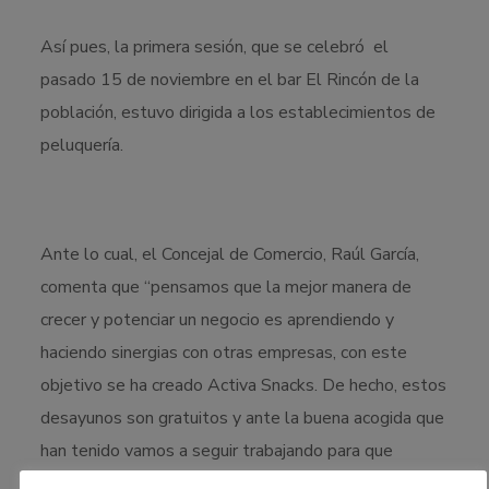
Así pues, la primera sesión, que se celebró el
pasado 15 de noviembre en el bar El Rincón de la
población, estuvo dirigida a los establecimientos de
peluquería.
Ante lo cual, el Concejal de Comercio, Raúl García,
comenta que “pensamos que la mejor manera de
crecer y potenciar un negocio es aprendiendo y
haciendo sinergias con otras empresas, con este
objetivo se ha creado Activa Snacks. De hecho, estos
desayunos son gratuitos y ante la buena acogida que
han tenido vamos a seguir trabajando para que
tengan continuidad en los próximos meses”.