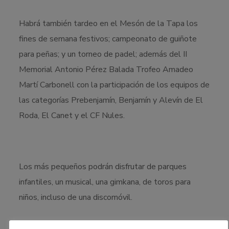
Habrá también tardeo en el Mesón de la Tapa los
fines de semana festivos; campeonato de guiñote
para peñas; y un torneo de padel; además del II
Memorial Antonio Pérez Balada Trofeo Amadeo
Martí Carbonell con la participación de los equipos de
las categorías Prebenjamín, Benjamín y Alevín de El
Roda, El Canet y el CF Nules.
Los más pequeños podrán disfrutar de parques
infantiles, un musical, una gimkana, de toros para
niños, incluso de una discomóvil.