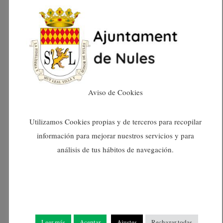
Día de Fiesta Mayor
El 9 de octubre, Día de la Comunitat Valenciana,
coincide este año con el Día de Fiesta Mayor en
honor a la patrona la Virgen de la Soledad, de
manera que a los tradicionales actos religiosos como
Aviso de Cookies
el traslado de la Virgen de la Soledad, la misa,
ofrenda y procesión tendrá lugar también la
Utilizamos Cookies propias y de terceros para recopilar
procesión cívica con la
Senyera
y el acto homenaje al
información para mejorar nuestros servicios y para
Rey Jaume I.
análisis de tus hábitos de navegación.
Así mismo, el 12 de octubre habrá como novedad un
acto institucional conmemorativo del Día de la
Leer más
Aceptar
Ajustes
Rechazar todas