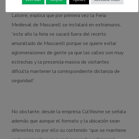
Ante lo cual, el Concejal de Mascarell, Guillermo
Latorre, explica que por primera vez la Feria
Medieval de Mascarell se instalará en extramuros,
“este año la feria se sacará fuera del recinto
amurallado de Mascarell porque se quiere evitar
aglomeraciones de gente ya que las calles son muy
estrechas y la presencia masiva de visitantes
dificulta mantener la correspondiente distancia de
seguridad”.
No obstante, desde la empresa Culthisme se señala
además que aunque el formato y la ubicación sean
diferentes no por ello su contenido “que se mantiene