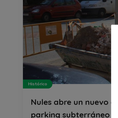
Histórico
Nules abre un nuevo e
parking subterráneo