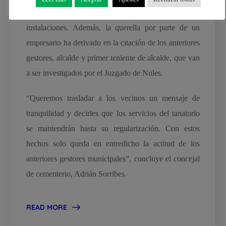
ha iniciado el proceso de legalización de estas
instalaciones. Además, la querella por parte de un
empresario ha derivado en la citación de los anteriores
gestores, alcalde y primer teniente de alcalde, que van
a ser investigados por el Juzgado de Nules.
“Queremos trasladar a los vecinos un mensaje de
tranquilidad y decirles que los servicios del tanatorio
se mantendrán hasta su regularización. Con estos
hechos solo queda en entredicho la actitud de los
anteriores gestores municipales”, concluye el concejal
de cementerio, Adrián Sorribes.
READ MORE