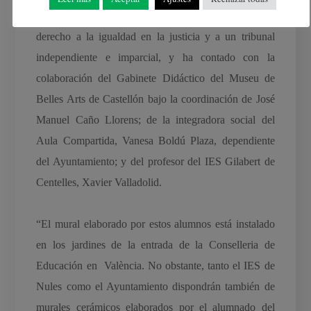
Aula Compartida de Nules ha trabajado sobre el
derecho a la igualdad en la justicia y a un tribunal
independiente e imparcial, y ha contado con la
colaboración del Gabinete Didáctico del Museu de
Belles Arts de Castellón bajo la coordinación de José
Manuel Caño Llorens; de la integradora social del
Aula Compartida, Vanesa Boldú Plaza, dependiente
del Ayuntamiento; y del profesor del IES Gilabert de
Centelles, Xavier Valladolid.
“El mural elaborado por estos alumnos está instalado
en los jardines de la entrada de la Conselleria de
Educación en València. No obstante, tanto el IES de
Nules como el Ayuntamiento dispondrán también de
murales cerámicos elaborados por el alumnado del