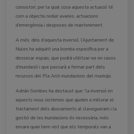
consistori, per la qual cosa aquesta actuació té
com a objectiu reduir avaries, actuacions
d’emergència i despeses de manteniment.
A més, dins d’aquesta inversió, l’Ajuntament de
Nules ha adquirit una bomba específica per a
dessecar espais, que podrà utilitzar-se en casos
d’inundació i que passarà a formar part dels
recursos del Pla Anti-inundacions del municipi.
Adrián Sorribes ha destacat que “la inversió en
aquests nous sistemes que ajuden a millorar el
tractament dels abocaments al clavegueram i la
gestió de les inundacions és necessària, més
encara quan hem vist que els temporals van a