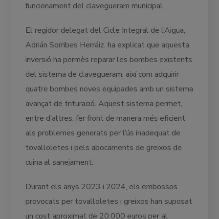
funcionament del clavegueram municipal.
El regidor delegat del Cicle Integral de l’Aigua,
Adrián Sorribes Herráiz, ha explicat que aquesta
inversió ha permès reparar les bombes existents
del sistema de clavegueram, així com adquirir
quatre bombes noves equipades amb un sistema
avançat de trituració. Aquest sistema permet,
entre d’altres, fer front de manera més eficient
als problemes generats per l’ús inadequat de
tovalloletes i pels abocaments de greixos de
cuina al sanejament.
Durant els anys 2023 i 2024, els embossos
provocats per tovalloletes i greixos han suposat
un cost aproximat de 20.000 euros per al