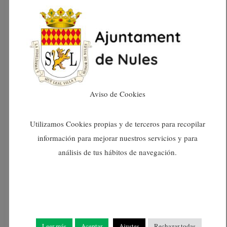
Este ciclo de conferencias alberga a destacadas
personalidades de diferentes ámbitos del
panorama actual nacional. Así, cada mes habrá
una cita con protagonistas de la actualidad
cultural, literaria, política, empresarial, o
Aviso de Cookies
deportiva que tratarán diversas temáticas, y
donde se puede crear sinergias y compartir
Utilizamos Cookies propias y de terceros para recopilar
reflexiones entre el público asistente y la
información para mejorar nuestros servicios y para
persona que imparte la conferencia.
análisis de tus hábitos de navegación.
En otro orden de cosas, hay que señalar que el
ex Ministro de Asuntos Exteriores ha sido
recibido por el Alcalde de Nules, David García, y
Leer más
Aceptar
Ajustes
Rechazar todas