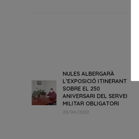
NULES ALBERGARÀ
L’EXPOSICIÓ ITINERANT
SOBRE EL 250
ANIVERSARI DEL SERVEI
MILITAR OBLIGATORI
20/04/2022