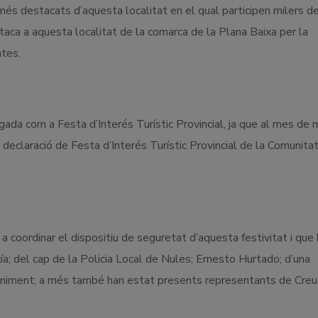
és destacats d’aquesta localitat en el qual participen milers d
taca a aquesta localitat de la comarca de la Plana Baixa per la
ntes.
ada com a Festa d’Interés Turístic Provincial, ja que al mes de 
 declaració de Festa d’Interés Turístic Provincial de la Comunita
 a coordinar el dispositiu de seguretat d’aquesta festivitat i que
ía; del cap de la Policia Local de Nules; Ernesto Hurtado; d’una
veniment; a més també han estat presents representants de Creu