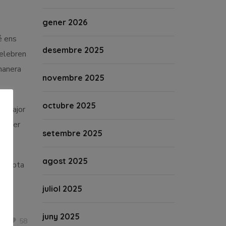
gener 2026
é ens
desembre 2025
celebren
 manera
novembre 2025
octubre 2025
ça Major
’haver
setembre 2025
agost 2025
 compta
juliol 2025
juny 2025
58