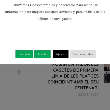
Utilizamos Cookies propias y de terceros para recopilar
información para mejorar nuestros servicios y para análisis de tus
hábitos de navegación.
NULES PREPARA UNA
Leer más
Aceptar
Ajustes
Rechazar todas
PROGRAMACIÓ PER
POSAR EN VALOR LES
CASETES DE PRIMERA
LÍNIA DE LES PLATGES
COINCIDINT AMB EL SEU
CENTENARI
22/04/2022