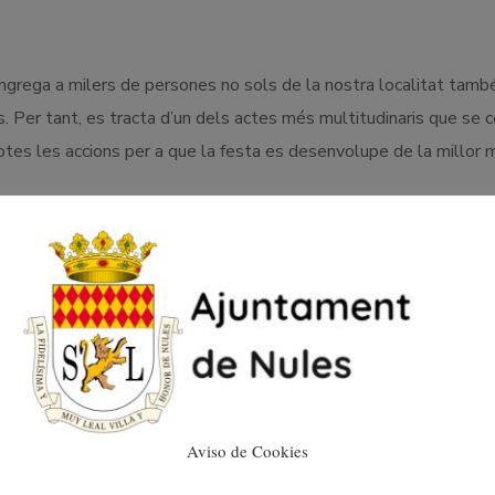
ngrega a milers de persones no sols de la nostra localitat tamb
s. Per tant, es tracta d’un dels actes més multitudinaris que se 
totes les accions per a que la festa es desenvolupe de la millor
bril, i les quintes participants eixiran com és costum des de la Pla
sta festa s’encarrega enguany la Quinta de l’any 1995, que havia d
1 la que en el seu dia va instaurar aquesta festa que actualment
veïnat de Nules.
Aviso de Cookies