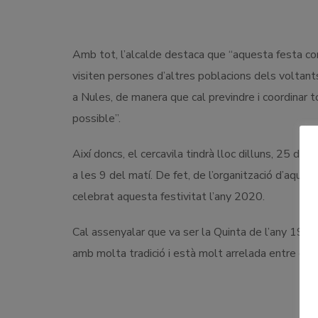
Amb tot, l’alcalde destaca que “aquesta festa co
visiten persones d’altres poblacions dels voltant
a Nules, de manera que cal previndre i coordinar 
possible”.
Així doncs, el cercavila tindrà lloc dilluns, 25 d’a
a les 9 del matí. De fet, de l’organització d’aque
celebrat aquesta festivitat l’any 2020.
Cal assenyalar que va ser la Quinta de l’any 196
amb molta tradició i està molt arrelada entre el 