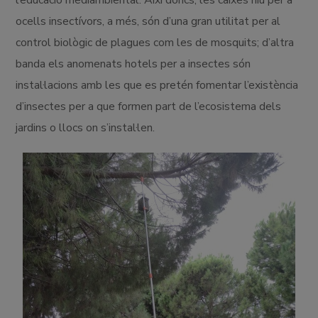
l’educació mediambiental. Així doncs, les caixes niu per a
ocells insectívors, a més, són d’una gran utilitat per al
control biològic de plagues com les de mosquits; d’altra
banda els anomenats hotels per a insectes són
instal·lacions amb les que es pretén fomentar l’existència
d’insectes per a que formen part de l’ecosistema dels
jardins o llocs on s’instal·len.