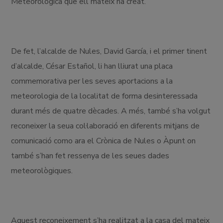
Meteorològica que ell mateix ha creat.
De fet, l’alcalde de Nules, David García, i el primer tinent
d’alcalde, César Estañol, li han lliurat una placa
commemorativa per les seves aportacions a la
meteorologia de la localitat de forma desinteressada
durant més de quatre dècades. A més, també s’ha volgut
reconeixer la seua col·laboració en diferents mitjans de
comunicació como ara el Crònica de Nules o Àpunt on
també s’han fet ressenya de les seues dades
meteorològiques.
Aquest reconeixement s’ha realitzat a la casa del mateix