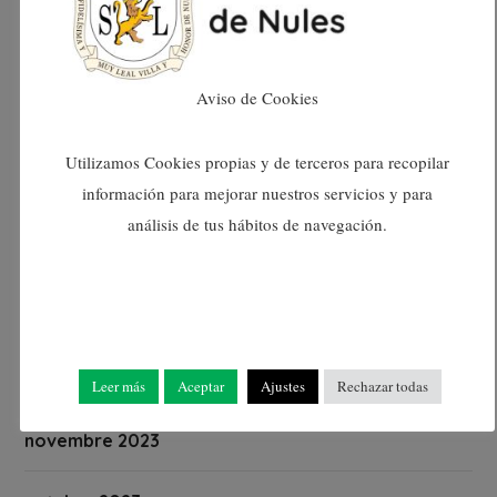
juny 2024
maig 2024
Aviso de Cookies
abril 2024
Utilizamos Cookies propias y de terceros para recopilar
información para mejorar nuestros servicios y para
març 2024
análisis de tus hábitos de navegación.
febrer 2024
gener 2024
desembre 2023
Leer más
Aceptar
Ajustes
Rechazar todas
novembre 2023